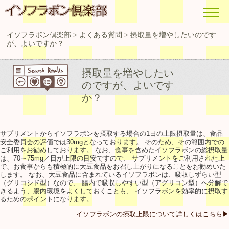
イソフラボン倶楽部
>
よくある質問
>
摂取量を増やしたいのです
が、よいですか？
摂取量を増やしたい
のですが、よいです
か？
サプリメントからイソフラボンを摂取する場合の1日の上限摂取量は、食品
安全委員会の評価では30mgとなっております。 そのため、その範囲内での
ご利用をお勧めしております。 なお、食事を含めたイソフラボンの総摂取量
は、70～75mg／日が上限の目安ですので、 サプリメントをご利用された上
で、お食事からも積極的に大豆食品をお召し上がりになることをお勧めいた
します。 なお、大豆食品に含まれているイソフラボンは、吸収しずらい型
（グリコシド型）なので、 腸内で吸収しやすい型（アグリコン型）へ分解で
きるよう、腸内環境をよくしておくことも、 イソフラボンを効率的に摂取す
るためのポイントになります。
イソフラボンの摂取上限について詳しくはこちら▶