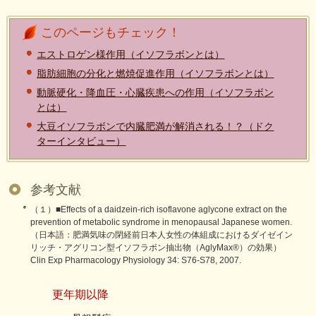
このページもチェック！
エストロゲン様作用（イソフラボンとは）
脂肪細胞の分化と燃焼促進作用（イソフラボンとは）
動脈硬化・降血圧・心臓疾患への作用（イソフラボン
とは）
大豆イソフラボンで内臓肥満が解消される！？（ドク
ターインタビュー）
参考文献
（１）■Effects of a daidzein-rich isoflavone aglycone extract on the
prevention of metabolic syndrome in menopausal Japanese women.
（日本語：肥満気味の閉経前日本人女性の体組成におけるダイゼイン
リッチ・アグリコン型イソフラボン抽出物（AglyMax®）の効果）
Clin Exp Pharmacology Physiology 34: S76-S78, 2007.
更年期以降