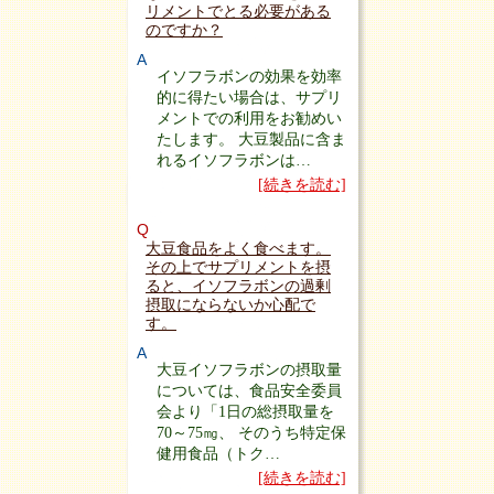
リメントでとる必要がある
のですか？
A
イソフラボンの効果を効率
的に得たい場合は、サプリ
メントでの利用をお勧めい
たします。 大豆製品に含ま
れるイソフラボンは…
[続きを読む]
Q
大豆食品をよく食べます。
その上でサプリメントを摂
ると、イソフラボンの過剰
摂取にならないか心配で
す。
A
大豆イソフラボンの摂取量
については、食品安全委員
会より「1日の総摂取量を
70～75㎎、 そのうち特定保
健用食品（トク…
[続きを読む]