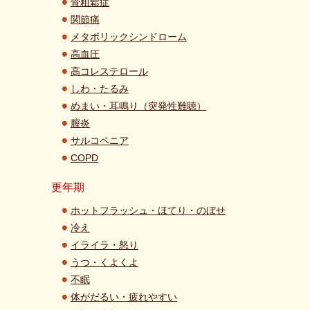
骨粗鬆症
関節痛
メタボリックシンドローム
高血圧
高コレステロール
しわ・たるみ
めまい・耳鳴り（突発性難聴）
膣炎
サルコペニア
COPD
更年期
ホットフラッシュ・ほてり・のぼせ
冷え
イライラ・怒り
うつ・くよくよ
不眠
体がだるい・疲れやすい