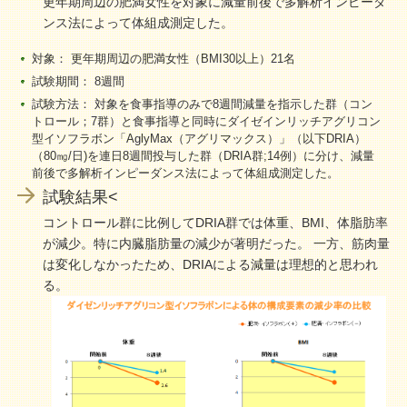
更年期周辺の肥満女性を対象に減量前後で多解析インピーダ
ンス法によって体組成測定した。
対象： 更年期周辺の肥満女性（BMI30以上）21名
試験期間： 8週間
試験方法： 対象を食事指導のみで8週間減量を指示した群（コン
トロール；7群）と食事指導と同時にダイゼインリッチアグリコン
型イソフラボン「AglyMax（アグリマックス）」（以下DRIA）
（80㎎/日)を連日8週間投与した群（DRIA群;14例）に分け、減量
前後で多解析インピーダンス法によって体組成測定した。
試験結果<
コントロール群に比例してDRIA群では体重、BMI、体脂肪率
が減少。特に内臓脂肪量の減少が著明だった。 一方、筋肉量
は変化しなかったため、DRIAによる減量は理想的と思われ
る。