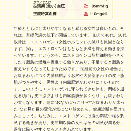
年齢とともにと太りやすくなると感じる女性は多いもの。そ
れは、基礎代謝の低下が関係しています。 加えて40代、50代
以降は、エストロゲン（女性ホルモン）の減りも原因となり
ます。実は、エストロゲンはもともと肥満を抑える働きを持
っています。というのも、エストロゲンは脂肪細胞を小さく
したり脂肪の燃焼を促進する働きがあり、不足すると脂肪を
蓄えやすくなってしまうためです。 閉経前の女性の場合は、
お腹まわりにつく内臓脂肪よりお尻や大腿部まわりの皮下脂
肪がつきやすく、男性より内臓肥満がわかりにくいもので
す。このようにエストロゲンに守られてきた体も、閉経を迎
える頃には皮下脂肪よりも内臓脂肪が多くなり、お腹まわり
が太くなります。急に“おなかぽっこり”や“お腹まわりが太っ
た”など見た目の変化が気になり始めたら、健康診断を受けて
みましょう。ちなみに、エストロゲンには脳の満腹中枢を刺
激する働きがあり、更年期以降の女性はその刺激が減る分、
過食に陥りやすくなるとも言われています。