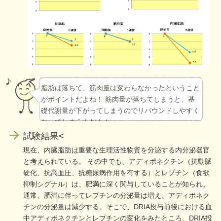
脂肪は落ちて、筋肉量は変わらなかったということ
がポイントだよね！
筋肉量が落ちてしまうと、基
礎代謝量が下がってしまうのでリバウンドしやすく
なってしまうんだよ！
試験結果<
現在、内臓脂肪は重要な生理活性物質を分泌する内分泌器官
と考えられている。 その中でも、アディポネクチン（抗動脈
硬化、抗高血圧、抗糖尿病作用を有する）とレプチン（食欲
抑制シグナル）は、肥満に深く関与していることが知られ、
通常、肥満に伴ってレプチンの分泌量は増え、アディポネク
チンの分泌量は減少する。そこで、DRIA投与前後における血
中アディポネクチンとレプチンの変化をみたところ、DRIA投