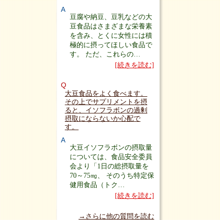
A
豆腐や納豆、豆乳などの大
豆食品はさまざまな栄養素
を含み、とくに女性には積
極的に摂ってほしい食品で
す。 ただ、これらの…
[続きを読む]
Q
大豆食品をよく食べます。
その上でサプリメントを摂
ると、イソフラボンの過剰
摂取にならないか心配で
す。
A
大豆イソフラボンの摂取量
については、食品安全委員
会より「1日の総摂取量を
70～75㎎、 そのうち特定保
健用食品（トク…
[続きを読む]
→さらに他の質問を読む